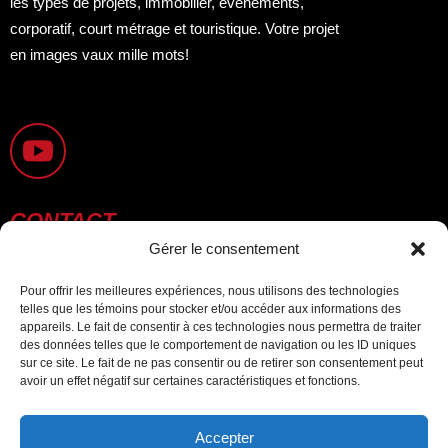
les types de projets, immobilier, événements,
corporatif, court métrage et touristique. Votre projet
en images vaux mille mots!
CONTACT
Gérer le consentement
info@droneaxe.ca
Pour offrir les meilleures expériences, nous utilisons des technologies
telles que les témoins pour stocker et/ou accéder aux informations des
appareils. Le fait de consentir à ces technologies nous permettra de traiter
514-358-7231
des données telles que le comportement de navigation ou les ID uniques
sur ce site. Le fait de ne pas consentir ou de retirer son consentement peut
avoir un effet négatif sur certaines caractéristiques et fonctions.
1221 rang Saint-Albert, Sainte-Mélanie J0K 3A0
Accepter